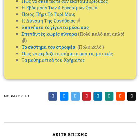
Πως να σκέπτεστε σαν εκατομμυριούχος
Η Εβδομάδα Των 4 Εργάσιμων Ωρών
Ποιος Πήρε Το Τυρί Μου;
Η Δύναμη Της Συνήθειας
✌
Ξυπνήστε το γίγαντα μέσα σας
Επενδυτές χωρίς σύνορα
(Πολύ καλό και απλό!
✌)
Το σύστημα του στροφέα.
(Πολύ καλό!)
Πως να κερδίζετε χρήματα από τις μετοχές
Τα μαθηματικά του Χρήματος
ΜΟΙΡΆΣΟΥ ΤΟ
ΔΕΊΤΕ ΕΠΊΣΗΣ