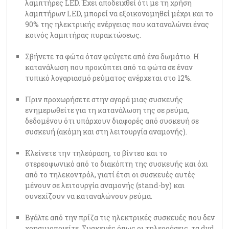
λαμπτήρες LED. Έχει αποδειχθεί ότι με τη χρήση
λαμπτήρων LED, μπορεί να εξοικονομηθεί μέχρι και το
90% της ηλεκτρικής ενέργειας που καταναλώνει ένας
κοινός λαμπτήρας πυρακτώσεως.
Σβήνετε τα φώτα όταν φεύγετε από ένα δωμάτιο. Η
κατανάλωση που προκύπτει από τα φώτα σε έναν
τυπικό λογαριασμό ρεύματος ανέρχεται στο 12%.
Πριν προχωρήσετε στην αγορά μιας συσκευής
ενημερωθείτε για τη κατανάλωση της σε ρεύμα,
δεδομένου ότι υπάρχουν διαφορές από συσκευή σε
συσκευή (ακόμη και στη λειτουργία αναμονής).
Κλείνετε την τηλεόραση, το βίντεο και το
στερεοφωνικό από το διακόπτη της συσκευής και όχι
από το τηλεκοντρόλ, γιατί έτσι οι συσκευές αυτές
μένουν σε λειτουργία αναμονής (stand-by) και
συνεχίζουν να καταναλώνουν ρεύμα.
Βγάλτε από την πρίζα τις ηλεκτρικές συσκευές που δεν
χρησιμοποιείτε. Συσκευές όπως οι τηλεοράσεις, τα dvd