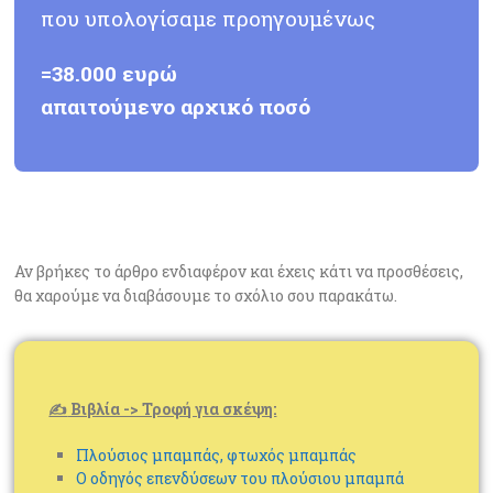
που υπολογίσαμε προηγουμένως
=38.000 ευρώ
απαιτούμενο
αρχικό
ποσό
Αν βρήκες το άρθρο ενδιαφέρον και έχεις κάτι να προσθέσεις,
θα χαρούμε να διαβάσουμε το σχόλιο σου παρακάτω.
✍
Βιβλία -> Τροφή για σκέψη:
Πλούσιος μπαμπάς, φτωχός μπαμπάς
Ο οδηγός επενδύσεων του πλούσιου μπαμπά