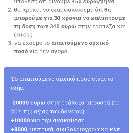
υπόθεση οτι δίνουμε
450 ευρώ/μήνα
.
θα πρέπει να εξασφαλίσουμε ότι
θα
μπορούμε για 30 χρόνια να καλύπτουμε
τη δόση των 340 ευρώ
στην τράπεζα και
επίσης
να έχουμε το
απαιτούμενο αρχικό
ποσό
για την αγορά.
Το απαιτούμενο αρχικό ποσό είναι το
εξής:
20000 ευρώ
στην τράπεζα μπροστά (το
20% της αξίας του δανείου)
+10000
για την ανακαίνιση
+8000
, μεσιτικά, συμβολαιογραφικά κλπ