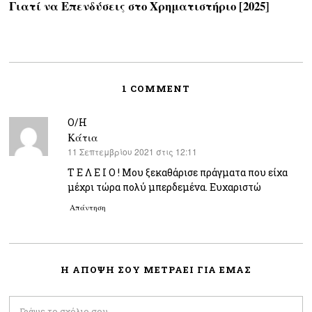
Γιατί να Επενδύσεις στο Χρηματιστήριο [2025]
1 COMMENT
Ο/Η
Κάτια
11 Σεπτεμβρίου 2021 στις 12:11
λέει:
Τ Ε Λ Ε Ι Ο ! Μου ξεκαθάρισε πράγματα που είχα
μέχρι τώρα πολύ μπερδεμένα. Ευχαριστώ
Απάντηση
Η ΆΠΟΨΗ ΣΟΥ ΜΕΤΡΆΕΙ ΓΙΑ ΕΜΑΣ