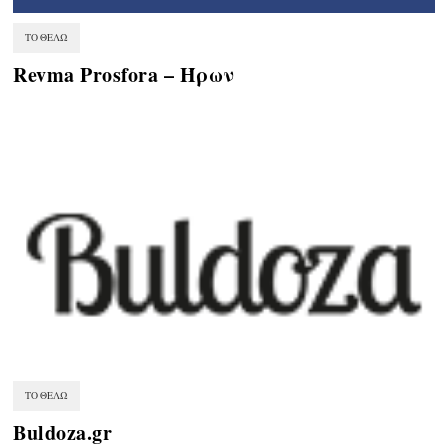
ΤΟ ΘΈΛΩ
Revma Prosfora – Ήρων
ΤΟ ΘΈΛΩ
Buldoza.gr