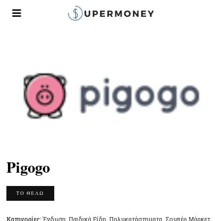
Pigogo
ΤΟ ΘΈΛΩ
Κατηγορίες:
Ένδυση
,
Παιδικά Είδη
,
Πολυκατάστηματα
,
Σουπέρ Μάρκετ