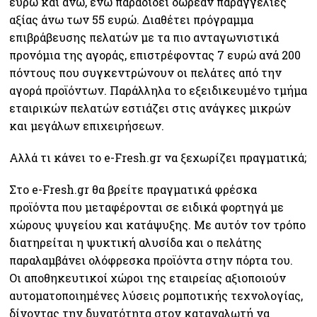
ευρώ και άνω, ενώ παραδίδει δωρεάν παραγγελίες
αξίας άνω των 55 ευρώ. Διαθέτει πρόγραμμα
επιβράβευσης πελατών με τα πιο ανταγωνιστικά
προνόμια της αγοράς, επιστρέφοντας 7 ευρώ ανά 200
πόντους που συγκεντρώνουν οι πελάτες από την
αγορά προϊόντων. Παράλληλα το εξειδικευμένο τμήμα
εταιρικών πελατών εστιάζει στις ανάγκες μικρών
και μεγάλων επιχειρήσεων.
Αλλά τι κάνει το e-Fresh.gr να ξεχωρίζει πραγματικά;
Στο e-Fresh.gr θα βρείτε πραγματικά φρέσκα
προϊόντα που μεταφέρονται σε ειδικά φορτηγά με
χώρους ψυγείου και κατάψυξης. Με αυτόν τον τρόπο
διατηρείται η ψυκτική αλυσίδα και ο πελάτης
παραλαμβάνει ολόφρεσκα προϊόντα στην πόρτα του.
Οι αποθηκευτικοί χώροι της εταιρείας αξιοποιούν
αυτοματοποιημένες λύσεις ρομποτικής τεχνολογίας,
δίνοντας την δυνατότητα στον καταναλωτή να