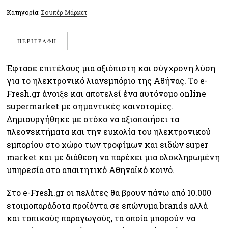
Κατηγορία:
Σουπέρ Μάρκετ
ΠΕΡΙΓΡΑΦΉ
Έφτασε επιτέλους μια αξιόπιστη και σύγχρονη λύση
για το ηλεκτρονικό λιανεμπόριο της Αθήνας. Το e-
Fresh.gr άνοιξε και αποτελεί ένα αυτόνομο online
supermarket με σημαντικές καινοτομίες.
Δημιουργήθηκε με στόχο να αξιοποιήσει τα
πλεονεκτήματα και την ευκολία του ηλεκτρονικού
εμπορίου στο χώρο των τροφίμων και ειδών super
market και με διάθεση να παρέχει μια ολοκληρωμένη
υπηρεσία στο απαιτητικό Αθηναϊκό κοινό.
Στο e-Fresh.gr οι πελάτες θα βρουν πάνω από 10.000
ετοιμοπαράδοτα προϊόντα σε επώνυμα brands αλλά
και τοπικούς παραγωγούς, τα οποία μπορούν να