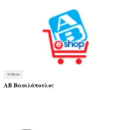
ΤΟ ΘΈΛΩ
ΑΒ Βασιλόπουλος