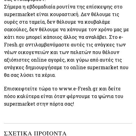
Σήμερα η εβδομαδιαία ρουτίνα της επίσκεψης στο
supermarket είναι κουραστική. Δεν θέλουμε τις
ουρές στα ταμεία, δεν θέλουμε να κουβαλάμε
σακούλες, δεν θέλουμε να χάνουμε τον χρόνο μας με
κάτι που μπορεί κάποιος άλλος να αναλάβει. Στο e-
Fresh.gr αντιλαμβανόμαστε αυτές τις ανάγκες των
νέων οικογενειών και των πελατών που θέλουν
αξιόπιστες online αγορές, και γύρω από αυτές τις
ανάγκες δημιουργήσαμε το online supermarket που
θα σας λύσει τα χέρια.
Επισκεφτείτε τώρα το www.e-Fresh.gr και δείτε
πόσο καλύτερα είναι όταν φέρνουμε τα ψώνια του
supermarket στην πόρτα σας!
ΣΧΕΤΙΚΆ ΠΡΟΪΌΝΤΑ