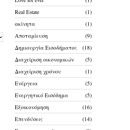
Real Estate
1
ακίνητα
1
Αποταμίευση
9
Δημιουργία Εισοδήματος
18
Διαχείριση οικονομικών
5
Διαχείριση χρόνου
1
Ενέργεια
5
Ενεργητικό Εισόδημα
5
Εξοικονόμηση
16
Επενδύσεις
14